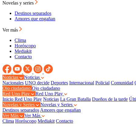
Novelas y series
Destinos separados
Amores que engañan
Ver más
Clima
Horóscopo
Mediakit
Contacto
Noticias
Noticias
Nacionales
UNO decide
Deportes
Internacional
Policial
Comunidad
Ojo ciudadano
Ojo ciudadano
Red Uno Play
Red Uno Play
Inicio Red Uno Play
Noticias
La Gran Batalla
Dueños de la tarde
Últ
Novelas y Series
Novelas y Series
Destinos separados
Amores que engañan
Ver Más
Ver Más
Clima
Horóscopo
Mediakit
Contacto