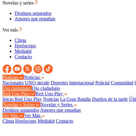
Novelas y series
Destinos separados
Amores que engañan
Ver más
Clima
Horóscopo
Mediakit
Contacto
Noticias
Noticias
Nacionales
UNO decide
Deportes
Internacional
Policial
Comunidad
Ojo ciudadano
Ojo ciudadano
Red Uno Play
Red Uno Play
Inicio Red Uno Play
Noticias
La Gran Batalla
Dueños de la tarde
Últ
Novelas y Series
Novelas y Series
Destinos separados
Amores que engañan
Ver Más
Ver Más
Clima
Horóscopo
Mediakit
Contacto