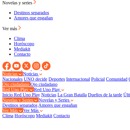
Novelas y series
Destinos separados
Amores que engañan
Ver más
Clima
Horóscopo
Mediakit
Contacto
Noticias
Noticias
Nacionales
UNO decide
Deportes
Internacional
Policial
Comunidad
Ojo ciudadano
Ojo ciudadano
Red Uno Play
Red Uno Play
Inicio Red Uno Play
Noticias
La Gran Batalla
Dueños de la tarde
Últ
Novelas y Series
Novelas y Series
Destinos separados
Amores que engañan
Ver Más
Ver Más
Clima
Horóscopo
Mediakit
Contacto