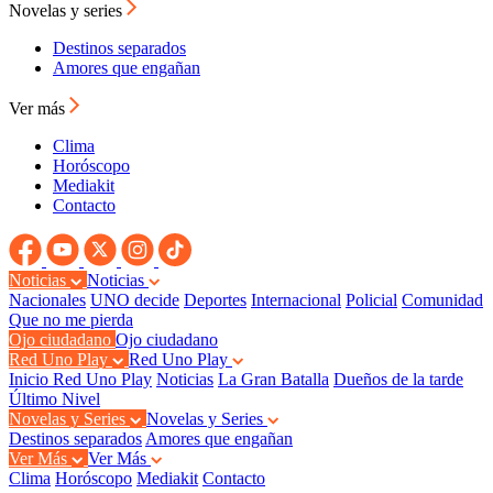
Novelas y series
Destinos separados
Amores que engañan
Ver más
Clima
Horóscopo
Mediakit
Contacto
Noticias
Noticias
Nacionales
UNO decide
Deportes
Internacional
Policial
Comunidad
Que no me pierda
Ojo ciudadano
Ojo ciudadano
Red Uno Play
Red Uno Play
Inicio Red Uno Play
Noticias
La Gran Batalla
Dueños de la tarde
Último Nivel
Novelas y Series
Novelas y Series
Destinos separados
Amores que engañan
Ver Más
Ver Más
Clima
Horóscopo
Mediakit
Contacto