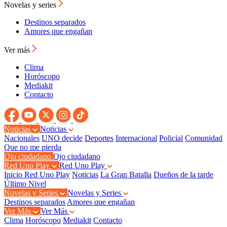
Novelas y series
Destinos separados
Amores que engañan
Ver más
Clima
Horóscopo
Mediakit
Contacto
Noticias
Noticias
Nacionales
UNO decide
Deportes
Internacional
Policial
Comunidad
Que no me pierda
Ojo ciudadano
Ojo ciudadano
Red Uno Play
Red Uno Play
Inicio Red Uno Play
Noticias
La Gran Batalla
Dueños de la tarde
Último Nivel
Novelas y Series
Novelas y Series
Destinos separados
Amores que engañan
Ver Más
Ver Más
Clima
Horóscopo
Mediakit
Contacto