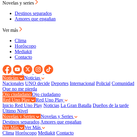
Novelas y series
Destinos separados
Amores que engañan
Ver más
Clima
Horóscopo
Mediakit
Contacto
Noticias
Noticias
Nacionales
UNO decide
Deportes
Internacional
Policial
Comunidad
Que no me pierda
Ojo ciudadano
Ojo ciudadano
Red Uno Play
Red Uno Play
Inicio Red Uno Play
Noticias
La Gran Batalla
Dueños de la tarde
Último Nivel
Novelas y Series
Novelas y Series
Destinos separados
Amores que engañan
Ver Más
Ver Más
Clima
Horóscopo
Mediakit
Contacto