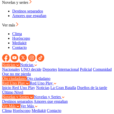
Novelas y series
Destinos separados
Amores que engañan
Ver más
Clima
Horóscopo
Mediakit
Contacto
Noticias
Noticias
Nacionales
UNO decide
Deportes
Internacional
Policial
Comunidad
Que no me pierda
Ojo ciudadano
Ojo ciudadano
Red Uno Play
Red Uno Play
Inicio Red Uno Play
Noticias
La Gran Batalla
Dueños de la tarde
Último Nivel
Novelas y Series
Novelas y Series
Destinos separados
Amores que engañan
Ver Más
Ver Más
Clima
Horóscopo
Mediakit
Contacto