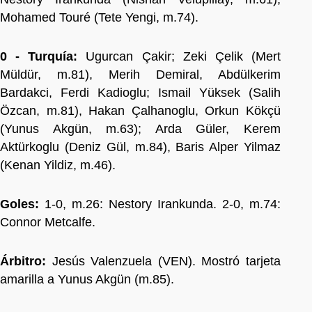
Mohamed Touré (Tete Yengi, m.74).
0 - Turquía:
Ugurcan Çakir; Zeki Çelik (Mert
Müldür, m.81), Merih Demiral, Abdülkerim
Bardakci, Ferdi Kadioglu; Ismail Yüksek (Salih
Özcan, m.81), Hakan Çalhanoglu, Orkun Kökçü
(Yunus Akgün, m.63); Arda Güler, Kerem
Aktürkoglu (Deniz Gül, m.84), Baris Alper Yilmaz
(Kenan Yildiz, m.46).
Goles:
1-0, m.26: Nestory Irankunda. 2-0, m.74:
Connor Metcalfe.
Árbitro:
Jesús Valenzuela (VEN). Mostró tarjeta
amarilla a Yunus Akgün (m.85).