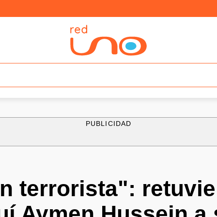
PUBLICIDAD
 terrorista": retuvie
uí Aymen Hussein a 