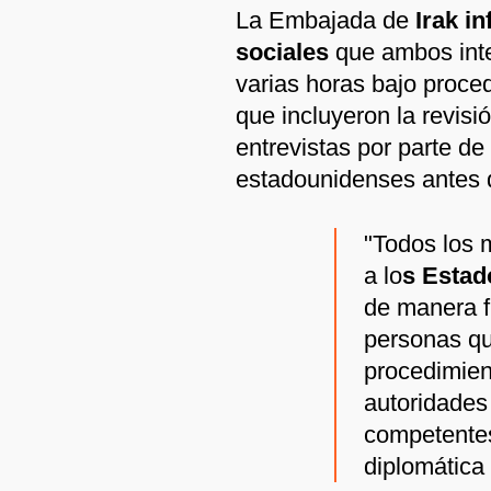
La Embajada de
Irak in
sociales
que ambos int
varias horas bajo proced
que incluyeron la revisi
entrevistas por parte de
estadounidenses antes d
"Todos los 
a lo
s Estad
de manera f
personas qu
procedimien
autoridades
competentes
diplomática 