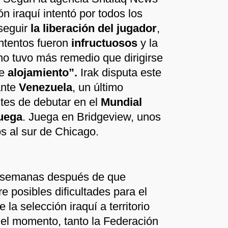
ón iraquí intentó por todos los
seguir
la liberación del jugador
,
intentos fueron
infructuosos
y la
no tuvo más remedio que dirigirse
e
alojamiento”.
Irak disputa este
ante
Venezuela
, un último
tes de debutar en el
Mundial
uega
. Juega en Bridgeview, unos
os al sur de Chicago.
e semanas después de que
e posibles dificultades para el
 la selección iraquí a territorio
el momento, tanto la Federación