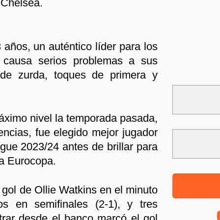
l Chelsea.
años, un auténtico líder para los
 causa serios problemas a sus
 de zurda, toques de primera y
áximo nivel la temporada pasada,
encias, fue elegido mejor jugador
gue 2023/24 antes de brillar para
la Eurocopa.
l gol de Ollie Watkins en el minuto
s en semifinales (2-1), y tres
rar desde el banco marcó el gol