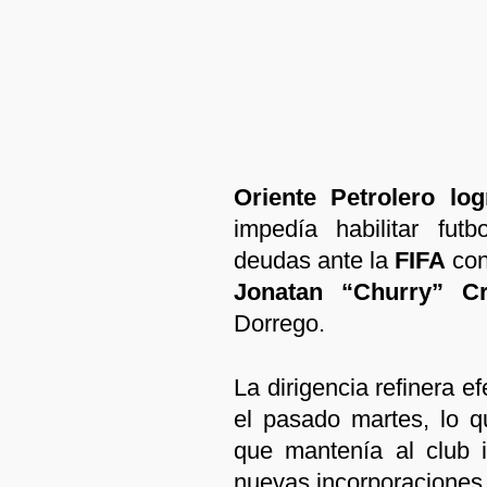
Oriente Petrolero log
impedía habilitar fut
deudas ante la
FIFA
con
Jonatan “Churry” C
Dorrego.
La dirigencia refinera 
el pasado martes, lo q
que mantenía al club i
nuevas incorporaciones 