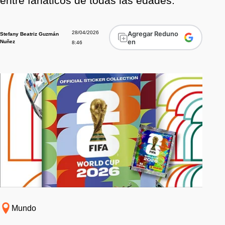
entre fanáticos de todas las edades.
28/04/2026
Agregar Reduno
Stefany Beatriz Guzmán
en
Nuñez
8:46
Mundo