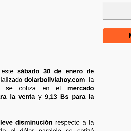
 este
sábado 30 de enero de
cializado
dolarboliviahoy.com
, la
nse se cotiza en el
mercado
ra la venta
y
9,13 Bs para la
a
leve disminución
respecto a la
ndo el dólar paralelo se cotizó