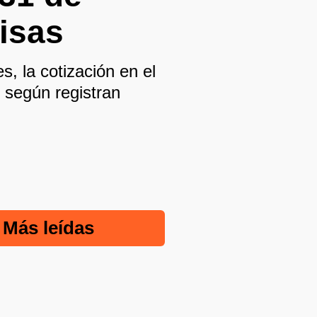
visas
s, la cotización en el
 según registran
Más leídas