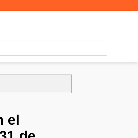
n el
31 de