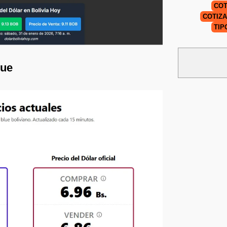
COT
COTIZA
TIP
lue