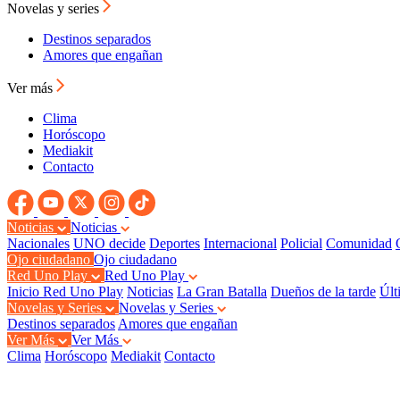
Novelas y series
Destinos separados
Amores que engañan
Ver más
Clima
Horóscopo
Mediakit
Contacto
Noticias
Noticias
Nacionales
UNO decide
Deportes
Internacional
Policial
Comunidad
Ojo ciudadano
Ojo ciudadano
Red Uno Play
Red Uno Play
Inicio Red Uno Play
Noticias
La Gran Batalla
Dueños de la tarde
Últ
Novelas y Series
Novelas y Series
Destinos separados
Amores que engañan
Ver Más
Ver Más
Clima
Horóscopo
Mediakit
Contacto