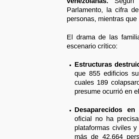
venezolanas.
Según el
Parlamento, la cifra d
personas, mientras que 
El drama de las famil
escenario crítico:
Estructuras destrui
que 855 edificios su
cuales 189 colapsaro
presume ocurrió en el
Desaparecidos en
oficial no ha precis
plataformas civiles y
más de 42.664 pers