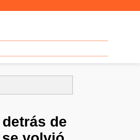
a detrás de
 se volvió