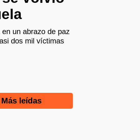
uela
a en un abrazo de paz
si dos mil víctimas
Más leídas