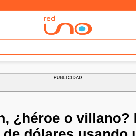
PUBLICIDAD
n, ¿héroe o villano?
 de dólares usando u