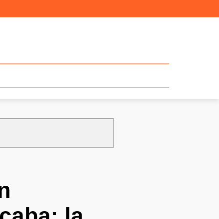
n
caba; la