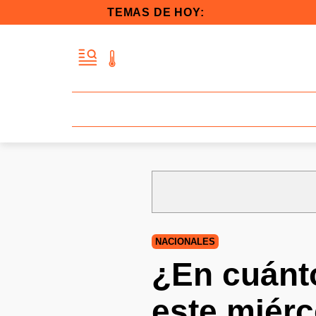
TEMAS DE HOY:
NACIONALES
¿En cuánto
este miér