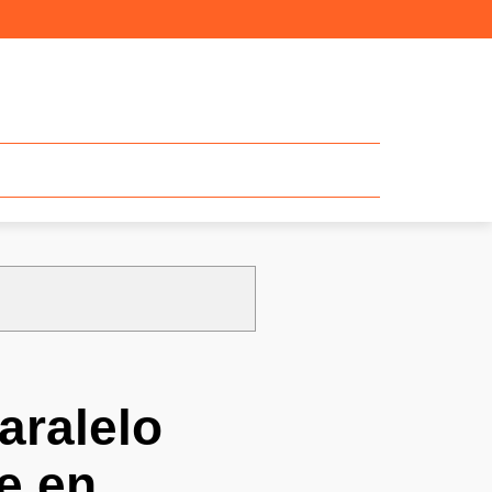
aralelo
e en