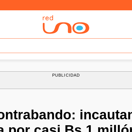
PUBLICIDAD
ontrabando: incauta
 por casi Bs 1 milló