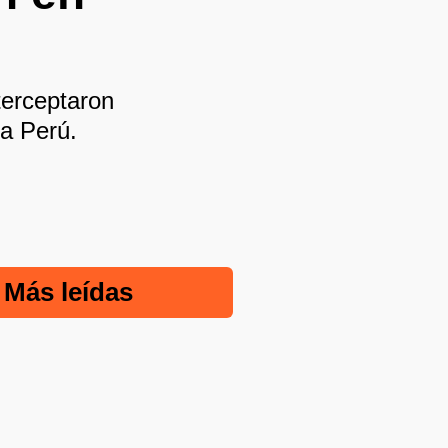
terceptaron
ia Perú.
Más leídas