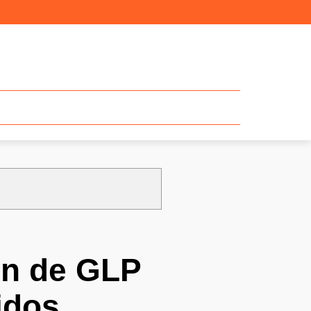
ón de GLP
idos