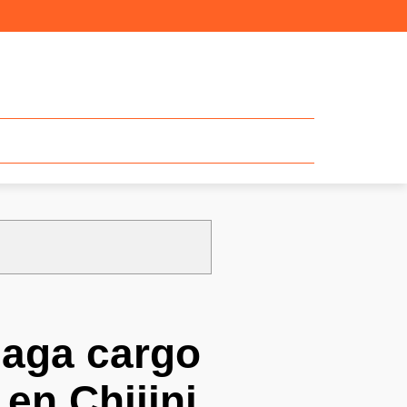
haga cargo
 en Chijini