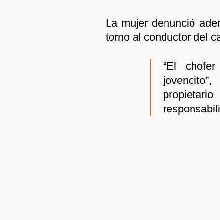
La mujer denunció adem
torno al conductor del c
“El chofer
jovencito
propietar
responsabil