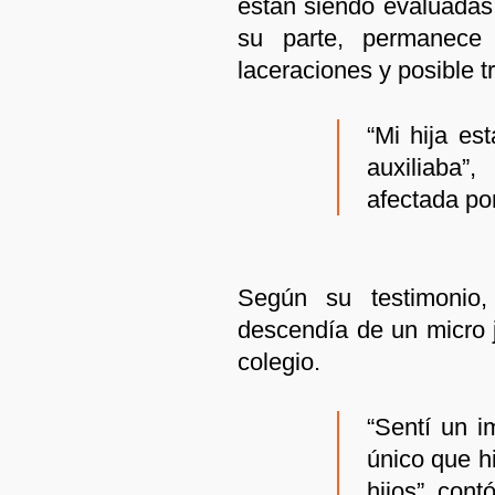
están siendo evaluadas 
su parte, permanece 
laceraciones y posible 
“Mi hija es
auxiliaba”
afectada por
Según su testimonio
descendía de un micro j
colegio.
“Sentí un i
único que h
hijos”, contó