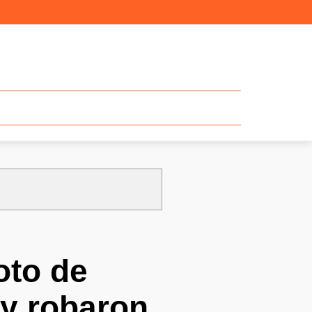
oto de
 y robaron