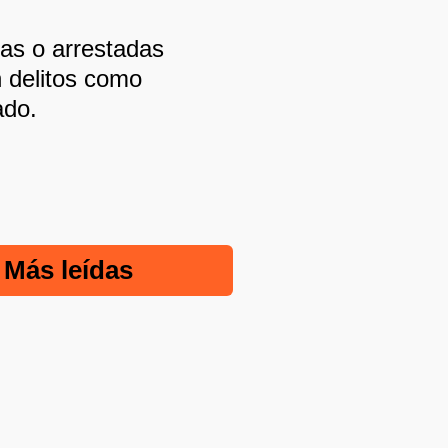
das o arrestadas
n delitos como
ado.
Más leídas