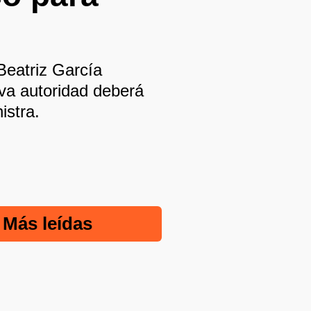
 Beatriz García
eva autoridad deberá
istra.
Más leídas