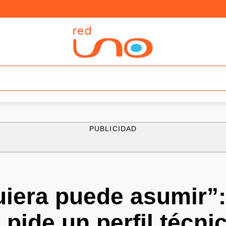
PUBLICIDAD
uiera puede asumir”:
 pide un perfil técni