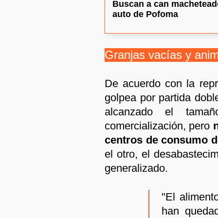
Buscan a can macheteado
auto de Pofoma
Granjas vacías y ani
De acuerdo con la rep
golpea por partida dobl
alcanzado el tama
comercialización, pero
n
centros de consumo de
el otro, el desabasteci
generalizado.
"El aliment
han quedad