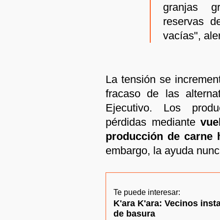
granjas g
reservas d
vacías", ale
La tensión se increment
fracaso de las altern
Ejecutivo. Los produ
pérdidas mediante
vuel
producción de carne h
embargo, la ayuda nunca
Te puede interesar:
K'ara K'ara: Vecinos insta
de basura