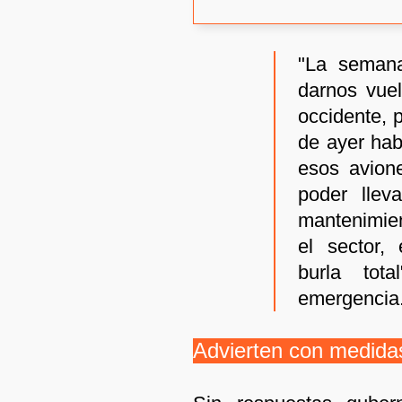
"La seman
darnos vuel
occidente, 
de ayer ha
esos avion
poder llev
mantenimien
el sector,
burla tot
emergencia
Advierten con medida