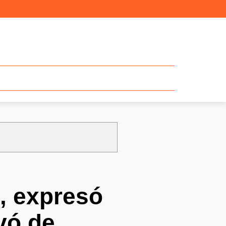
, expresó
vó de