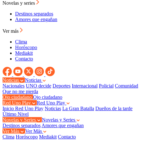
Novelas y series
Destinos separados
Amores que engañan
Ver más
Clima
Horóscopo
Mediakit
Contacto
Noticias
Noticias
Nacionales
UNO decide
Deportes
Internacional
Policial
Comunidad
Que no me pierda
Ojo ciudadano
Ojo ciudadano
Red Uno Play
Red Uno Play
Inicio Red Uno Play
Noticias
La Gran Batalla
Dueños de la tarde
Último Nivel
Novelas y Series
Novelas y Series
Destinos separados
Amores que engañan
Ver Más
Ver Más
Clima
Horóscopo
Mediakit
Contacto