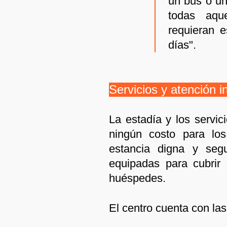
un bus o un
todas aqu
requieran e
días".
Servicios y atención in
La estadía y los servic
ningún costo para los
estancia digna y segu
equipadas para cubrir
huéspedes.
El centro cuenta con la