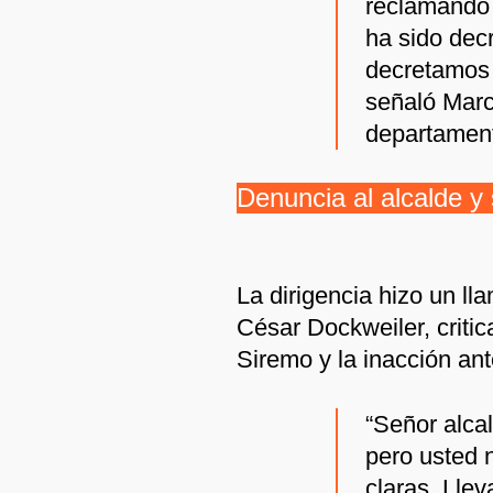
reclamando 
ha sido dec
decretamos 
señaló Marc
departament
Denuncia al alcalde y
La dirigencia hizo un ll
César Dockweiler, critic
Siremo y la inacción ante
“Señor alca
pero usted 
claras. Lle