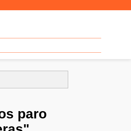
os paro
eras"