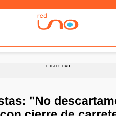
PUBLICIDAD
istas: "No descartam
 con cierre de carret