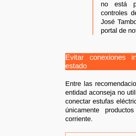
no está p
controles d
José Tambor
portal de n
Evitar conexiones 
estado
Entre las recomendacio
entidad aconseja no uti
conectar estufas eléctri
únicamente productos 
corriente.