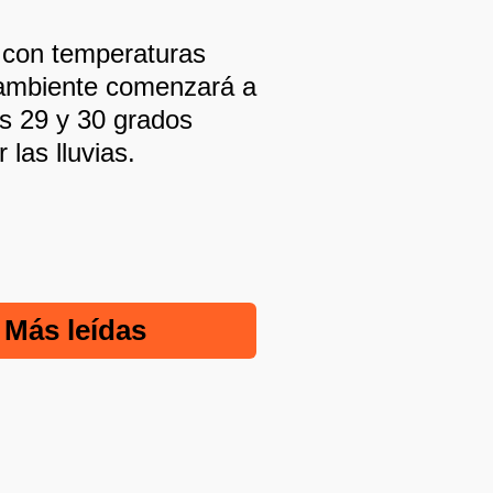
s, con temperaturas
l ambiente comenzará a
os 29 y 30 grados
las lluvias.
Más leídas