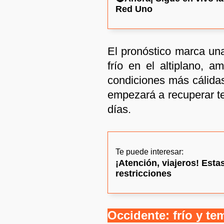
Red Uno
El pronóstico marca una
frío en el altiplano, a
condiciones más cálidas
empezará a recuperar t
días.
Te puede interesar:
¡Atención, viajeros! Esta
restricciones
Occidente: frío y te