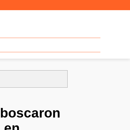
mboscaron
s en