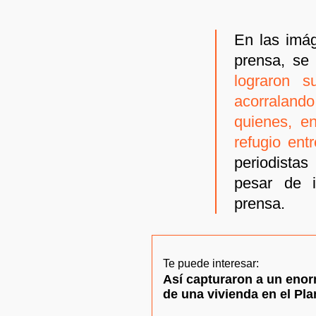
En las imá
prensa, s
lograron s
acorraland
quienes, e
refugio ent
periodistas
pesar de i
prensa.
Te puede interesar:
Así capturaron a un enor
de una vivienda en el Pla