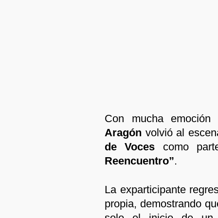
Con mucha emoción 
Aragón
volvió al escen
de Voces
como parte
Reencuentro”
.
La exparticipante regr
propia, demostrando qu
solo el inicio de un 