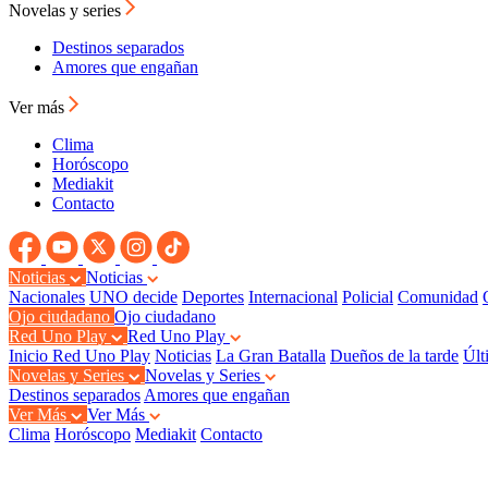
Novelas y series
Destinos separados
Amores que engañan
Ver más
Clima
Horóscopo
Mediakit
Contacto
Noticias
Noticias
Nacionales
UNO decide
Deportes
Internacional
Policial
Comunidad
Ojo ciudadano
Ojo ciudadano
Red Uno Play
Red Uno Play
Inicio Red Uno Play
Noticias
La Gran Batalla
Dueños de la tarde
Últ
Novelas y Series
Novelas y Series
Destinos separados
Amores que engañan
Ver Más
Ver Más
Clima
Horóscopo
Mediakit
Contacto