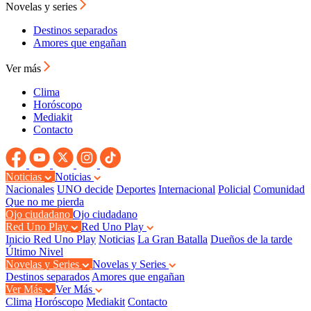
Novelas y series
Destinos separados
Amores que engañan
Ver más
Clima
Horóscopo
Mediakit
Contacto
Noticias
Noticias
Nacionales
UNO decide
Deportes
Internacional
Policial
Comunidad
Que no me pierda
Ojo ciudadano
Ojo ciudadano
Red Uno Play
Red Uno Play
Inicio Red Uno Play
Noticias
La Gran Batalla
Dueños de la tarde
Último Nivel
Novelas y Series
Novelas y Series
Destinos separados
Amores que engañan
Ver Más
Ver Más
Clima
Horóscopo
Mediakit
Contacto