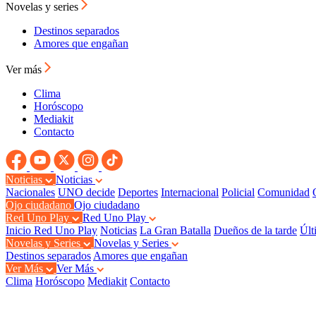
Novelas y series
Destinos separados
Amores que engañan
Ver más
Clima
Horóscopo
Mediakit
Contacto
Noticias
Noticias
Nacionales
UNO decide
Deportes
Internacional
Policial
Comunidad
Ojo ciudadano
Ojo ciudadano
Red Uno Play
Red Uno Play
Inicio Red Uno Play
Noticias
La Gran Batalla
Dueños de la tarde
Últ
Novelas y Series
Novelas y Series
Destinos separados
Amores que engañan
Ver Más
Ver Más
Clima
Horóscopo
Mediakit
Contacto