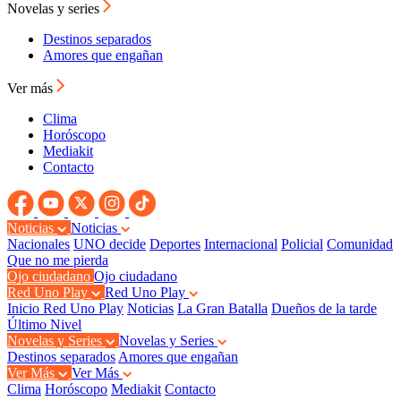
Novelas y series
Destinos separados
Amores que engañan
Ver más
Clima
Horóscopo
Mediakit
Contacto
Noticias
Noticias
Nacionales
UNO decide
Deportes
Internacional
Policial
Comunidad
Que no me pierda
Ojo ciudadano
Ojo ciudadano
Red Uno Play
Red Uno Play
Inicio Red Uno Play
Noticias
La Gran Batalla
Dueños de la tarde
Último Nivel
Novelas y Series
Novelas y Series
Destinos separados
Amores que engañan
Ver Más
Ver Más
Clima
Horóscopo
Mediakit
Contacto