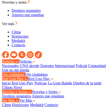
Novelas y series
Destinos separados
Amores que engañan
Ver más
Clima
Horóscopo
Mediakit
Contacto
Noticias
Noticias
Nacionales
UNO decide
Deportes
Internacional
Policial
Comunidad
Que no me pierda
Ojo ciudadano
Ojo ciudadano
Red Uno Play
Red Uno Play
Inicio Red Uno Play
Noticias
La Gran Batalla
Dueños de la tarde
Último Nivel
Novelas y Series
Novelas y Series
Destinos separados
Amores que engañan
Ver Más
Ver Más
Clima
Horóscopo
Mediakit
Contacto