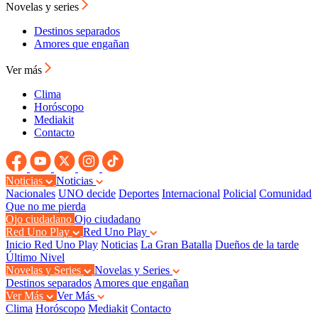
Novelas y series
Destinos separados
Amores que engañan
Ver más
Clima
Horóscopo
Mediakit
Contacto
Noticias
Noticias
Nacionales
UNO decide
Deportes
Internacional
Policial
Comunidad
Que no me pierda
Ojo ciudadano
Ojo ciudadano
Red Uno Play
Red Uno Play
Inicio Red Uno Play
Noticias
La Gran Batalla
Dueños de la tarde
Último Nivel
Novelas y Series
Novelas y Series
Destinos separados
Amores que engañan
Ver Más
Ver Más
Clima
Horóscopo
Mediakit
Contacto