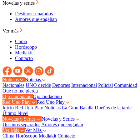
Novelas y series
Destinos separados
Amores que engañan
Ver más
Clima
Horóscopo
Mediakit
Contacto
Noticias
Noticias
Nacionales
UNO decide
Deportes
Internacional
Policial
Comunidad
Que no me pierda
Ojo ciudadano
Ojo ciudadano
Red Uno Play
Red Uno Play
Inicio Red Uno Play
Noticias
La Gran Batalla
Dueños de la tarde
Último Nivel
Novelas y Series
Novelas y Series
Destinos separados
Amores que engañan
Ver Más
Ver Más
Clima
Horóscopo
Mediakit
Contacto