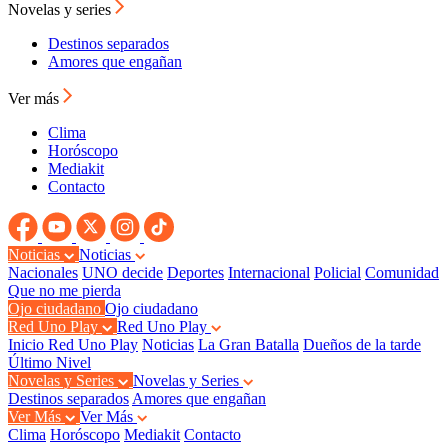
Novelas y series
Destinos separados
Amores que engañan
Ver más
Clima
Horóscopo
Mediakit
Contacto
Noticias
Noticias
Nacionales
UNO decide
Deportes
Internacional
Policial
Comunidad
Que no me pierda
Ojo ciudadano
Ojo ciudadano
Red Uno Play
Red Uno Play
Inicio Red Uno Play
Noticias
La Gran Batalla
Dueños de la tarde
Último Nivel
Novelas y Series
Novelas y Series
Destinos separados
Amores que engañan
Ver Más
Ver Más
Clima
Horóscopo
Mediakit
Contacto