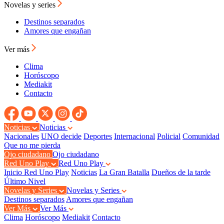
Novelas y series
Destinos separados
Amores que engañan
Ver más
Clima
Horóscopo
Mediakit
Contacto
Noticias
Noticias
Nacionales
UNO decide
Deportes
Internacional
Policial
Comunidad
Que no me pierda
Ojo ciudadano
Ojo ciudadano
Red Uno Play
Red Uno Play
Inicio Red Uno Play
Noticias
La Gran Batalla
Dueños de la tarde
Último Nivel
Novelas y Series
Novelas y Series
Destinos separados
Amores que engañan
Ver Más
Ver Más
Clima
Horóscopo
Mediakit
Contacto