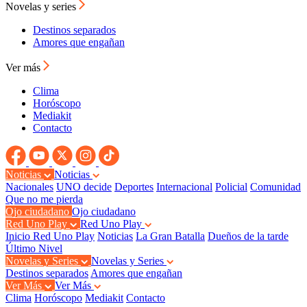
Novelas y series
Destinos separados
Amores que engañan
Ver más
Clima
Horóscopo
Mediakit
Contacto
Noticias
Noticias
Nacionales
UNO decide
Deportes
Internacional
Policial
Comunidad
Que no me pierda
Ojo ciudadano
Ojo ciudadano
Red Uno Play
Red Uno Play
Inicio Red Uno Play
Noticias
La Gran Batalla
Dueños de la tarde
Último Nivel
Novelas y Series
Novelas y Series
Destinos separados
Amores que engañan
Ver Más
Ver Más
Clima
Horóscopo
Mediakit
Contacto