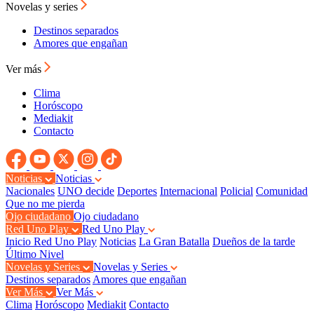
Novelas y series
Destinos separados
Amores que engañan
Ver más
Clima
Horóscopo
Mediakit
Contacto
Noticias
Noticias
Nacionales
UNO decide
Deportes
Internacional
Policial
Comunidad
Que no me pierda
Ojo ciudadano
Ojo ciudadano
Red Uno Play
Red Uno Play
Inicio Red Uno Play
Noticias
La Gran Batalla
Dueños de la tarde
Último Nivel
Novelas y Series
Novelas y Series
Destinos separados
Amores que engañan
Ver Más
Ver Más
Clima
Horóscopo
Mediakit
Contacto