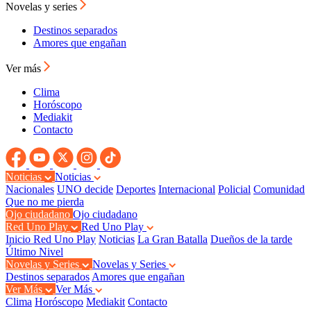
Novelas y series
Destinos separados
Amores que engañan
Ver más
Clima
Horóscopo
Mediakit
Contacto
Noticias
Noticias
Nacionales
UNO decide
Deportes
Internacional
Policial
Comunidad
Que no me pierda
Ojo ciudadano
Ojo ciudadano
Red Uno Play
Red Uno Play
Inicio Red Uno Play
Noticias
La Gran Batalla
Dueños de la tarde
Último Nivel
Novelas y Series
Novelas y Series
Destinos separados
Amores que engañan
Ver Más
Ver Más
Clima
Horóscopo
Mediakit
Contacto