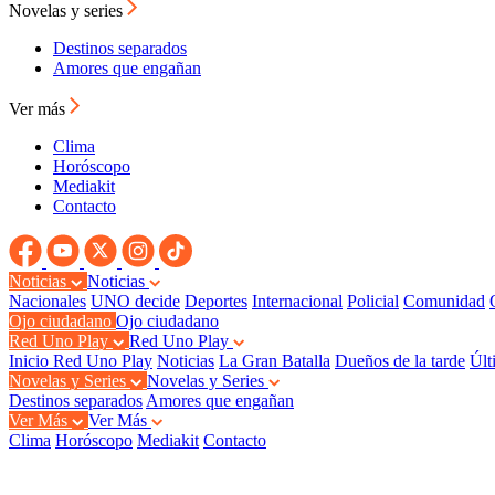
Novelas y series
Destinos separados
Amores que engañan
Ver más
Clima
Horóscopo
Mediakit
Contacto
Noticias
Noticias
Nacionales
UNO decide
Deportes
Internacional
Policial
Comunidad
Ojo ciudadano
Ojo ciudadano
Red Uno Play
Red Uno Play
Inicio Red Uno Play
Noticias
La Gran Batalla
Dueños de la tarde
Últ
Novelas y Series
Novelas y Series
Destinos separados
Amores que engañan
Ver Más
Ver Más
Clima
Horóscopo
Mediakit
Contacto