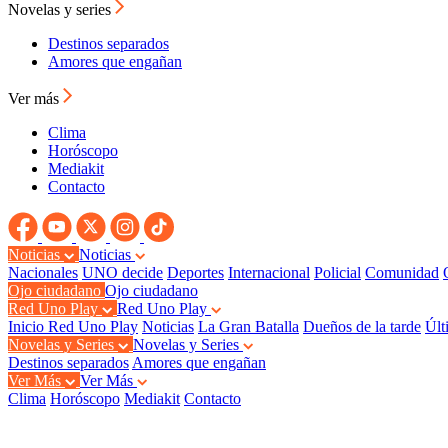
Novelas y series
Destinos separados
Amores que engañan
Ver más
Clima
Horóscopo
Mediakit
Contacto
Noticias
Noticias
Nacionales
UNO decide
Deportes
Internacional
Policial
Comunidad
Ojo ciudadano
Ojo ciudadano
Red Uno Play
Red Uno Play
Inicio Red Uno Play
Noticias
La Gran Batalla
Dueños de la tarde
Últ
Novelas y Series
Novelas y Series
Destinos separados
Amores que engañan
Ver Más
Ver Más
Clima
Horóscopo
Mediakit
Contacto