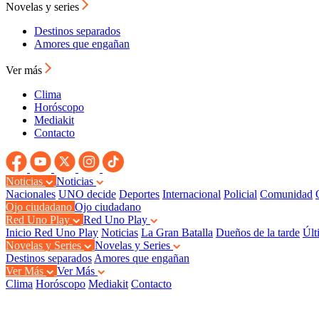
Novelas y series
Destinos separados
Amores que engañan
Ver más
Clima
Horóscopo
Mediakit
Contacto
Noticias
Noticias
Nacionales
UNO decide
Deportes
Internacional
Policial
Comunidad
Ojo ciudadano
Ojo ciudadano
Red Uno Play
Red Uno Play
Inicio Red Uno Play
Noticias
La Gran Batalla
Dueños de la tarde
Últ
Novelas y Series
Novelas y Series
Destinos separados
Amores que engañan
Ver Más
Ver Más
Clima
Horóscopo
Mediakit
Contacto