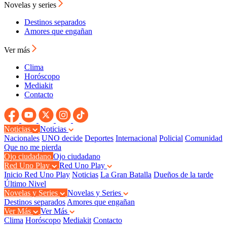
Novelas y series
Destinos separados
Amores que engañan
Ver más
Clima
Horóscopo
Mediakit
Contacto
Noticias
Noticias
Nacionales
UNO decide
Deportes
Internacional
Policial
Comunidad
Que no me pierda
Ojo ciudadano
Ojo ciudadano
Red Uno Play
Red Uno Play
Inicio Red Uno Play
Noticias
La Gran Batalla
Dueños de la tarde
Último Nivel
Novelas y Series
Novelas y Series
Destinos separados
Amores que engañan
Ver Más
Ver Más
Clima
Horóscopo
Mediakit
Contacto